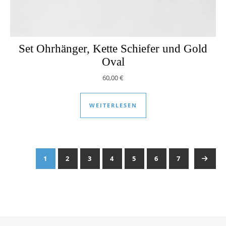
Set Ohrhänger, Kette Schiefer und Gold
Oval
60,00
€
WEITERLESEN
1
2
3
4
5
6
7
→