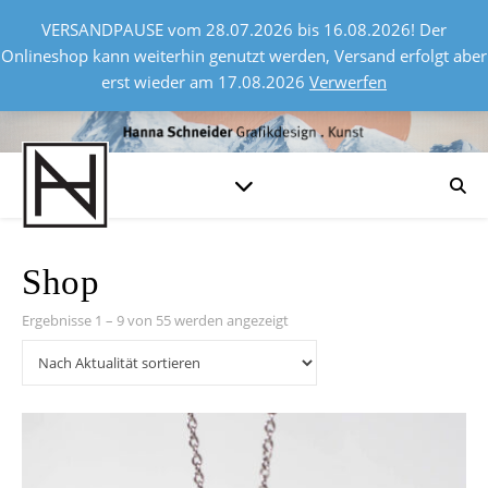
VERSANDPAUSE vom 28.07.2026 bis 16.08.2026! Der
Onlineshop kann weiterhin genutzt werden, Versand erfolgt aber
erst wieder am 17.08.2026
Verwerfen
Shop
Nach Aktualität sortiert
Ergebnisse 1 – 9 von 55 werden angezeigt