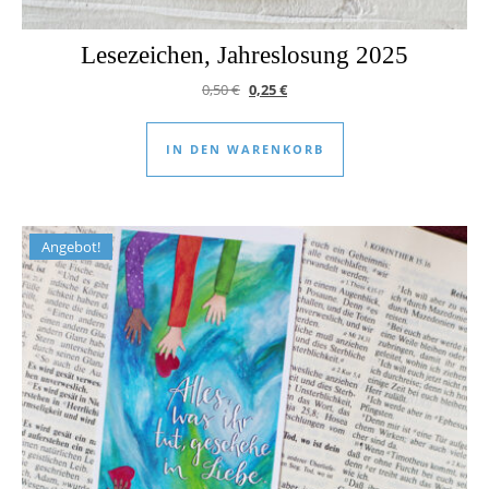
Lesezeichen, Jahreslosung 2025
Ursprünglicher Preis war: 0,50 €
Aktueller Preis ist: 0,25 €.
0,50
€
0,25
€
IN DEN WARENKORB
Angebot!