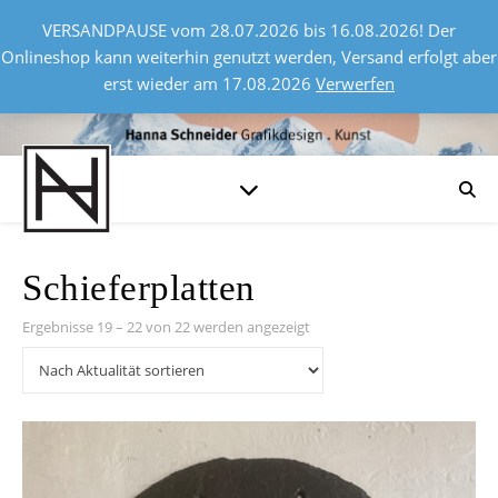
VERSANDPAUSE vom 28.07.2026 bis 16.08.2026! Der
Onlineshop kann weiterhin genutzt werden, Versand erfolgt aber
erst wieder am 17.08.2026
Verwerfen
Schieferplatten
Nach Aktualität sortiert
Ergebnisse 19 – 22 von 22 werden angezeigt